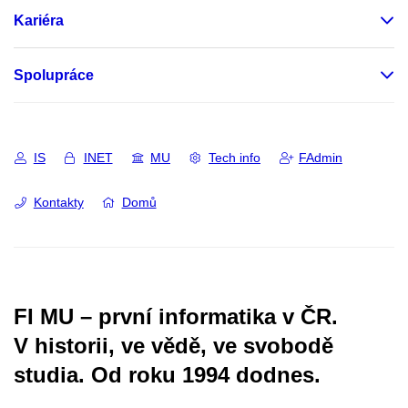
Kariéra
Spolupráce
IS
INET
MU
Tech info
FAdmin
Kontakty
Domů
FI MU – první informatika v ČR.
V historii, ve vědě, ve svobodě
studia.
Od roku 1994 dodnes.