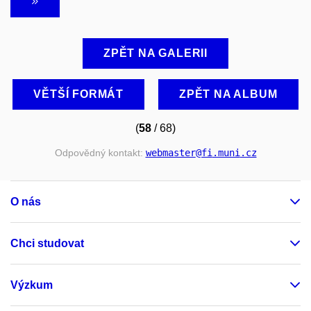
ZPĚT NA GALERII
VĚTŠÍ FORMÁT
ZPĚT NA ALBUM
(
58
/ 68)
Odpovědný kontakt:
webmaster
@fi
.muni
.cz
O nás
Chci studovat
Výzkum