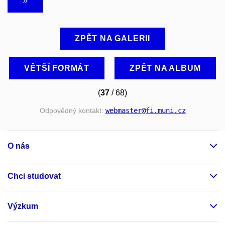
ZPĚT NA GALERII
VĚTŠÍ FORMÁT
ZPĚT NA ALBUM
(
37
/ 68)
Odpovědný kontakt:
webmaster
@fi
.muni
.cz
O nás
Chci studovat
Výzkum