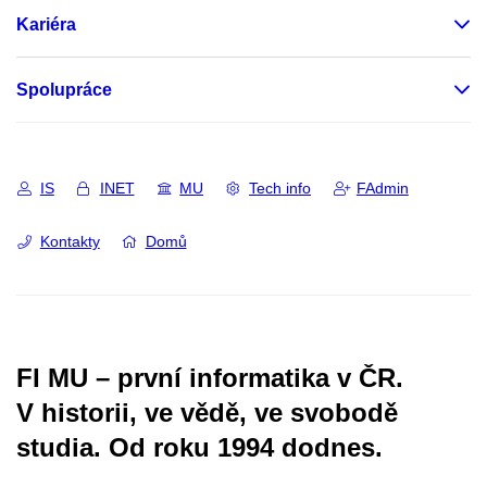
Kariéra
Spolupráce
IS
INET
MU
Tech info
FAdmin
Kontakty
Domů
FI MU – první informatika v ČR.
V historii, ve vědě, ve svobodě
studia.
Od roku 1994 dodnes.