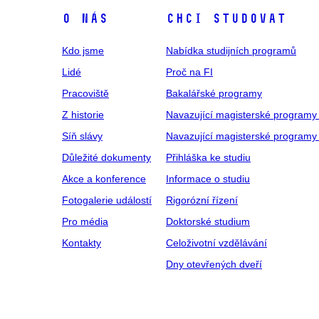
O NÁS
CHCI STUDOVAT
Kdo jsme
Nabídka studijních programů
Lidé
Proč na FI
Pracoviště
Bakalářské programy
Z historie
Navazující magisterské programy
Síň slávy
Navazující magisterské programy 
Důležité dokumenty
Přihláška ke studiu
Akce a konference
Informace o studiu
Fotogalerie událostí
Rigorózní řízení
Pro média
Doktorské studium
Kontakty
Celoživotní vzdělávání
Dny otevřených dveří