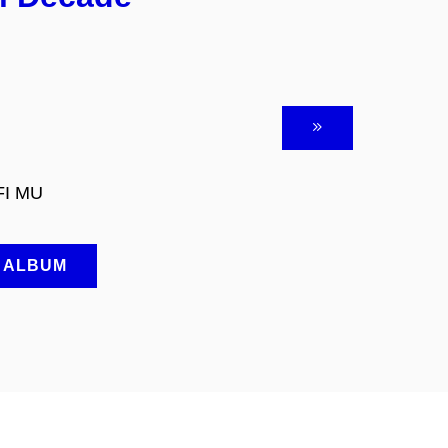
FI MU
A ALBUM