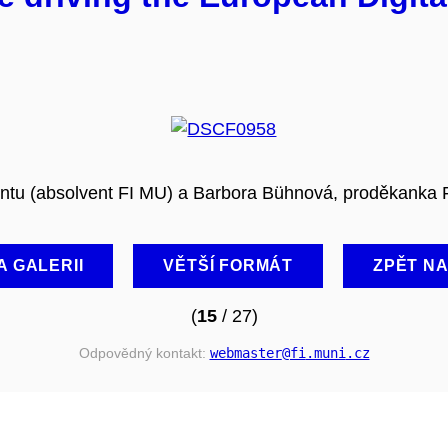
entu (absolvent FI MU) a Barbora Bühnová, proděkanka 
A GALERII
VĚTŠÍ FORMÁT
ZPĚT N
(
15
/ 27)
Odpovědný kontakt:
webmaster
@fi
.muni
.cz