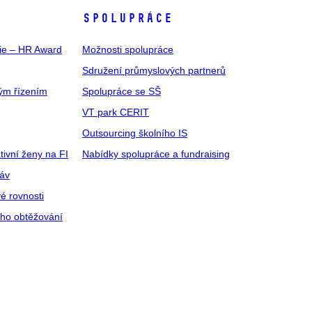
SPOLUPRÁCE
gie – HR Award
Možnosti spolupráce
Sdružení průmyslových partnerů
ým řízením
Spolupráce se SŠ
VT park CERIT
Outsourcing školního IS
tivní ženy na FI
Nabídky spolupráce a fundraising
ráv
é rovnosti
ího obtěžování