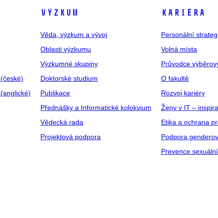
VÝZKUM
KARIÉRA
Věda, výzkum a vývoj
Personální strate
Oblasti výzkumu
Volná místa
Výzkumné skupiny
Průvodce výběrov
 (české)
Doktorské studium
O fakultě
(anglické)
Publikace
Rozvoj kariéry
Přednášky a Informatické kolokvium
Ženy v IT – inspira
Vědecká rada
Etika a ochrana p
Projektová podpora
Podpora genderov
Prevence sexuáln