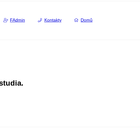
FAdmin
Kontakty
Domů
studia.