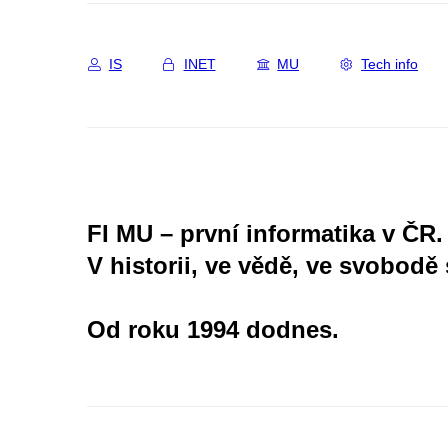
IS
INET
MU
Tech info
FI MU – první informatika v ČR.
V historii, ve vědě, ve svobodě 
Od roku 1994 dodnes.