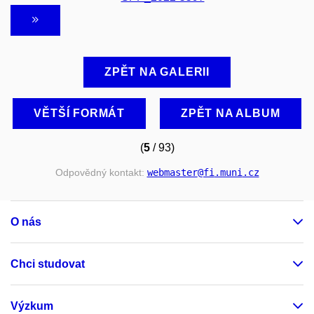
ZPĚT NA GALERII
VĚTŠÍ FORMÁT
ZPĚT NA ALBUM
(
5
/ 93)
Odpovědný kontakt:
webmaster
@fi
.muni
.cz
O nás
Chci studovat
Výzkum