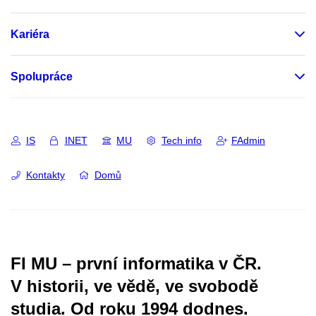
Kariéra
Spolupráce
IS
INET
MU
Tech info
FAdmin
Kontakty
Domů
FI MU – první informatika v ČR.
V historii, ve vědě, ve svobodě
studia.
Od roku 1994 dodnes.