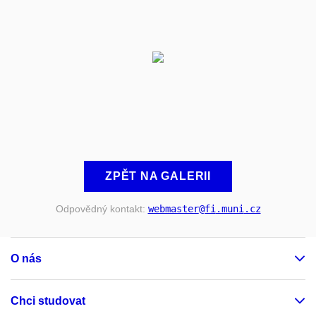
ZPĚT NA GALERII
Odpovědný kontakt:
webmaster
@fi
.muni
.cz
O nás
Chci studovat