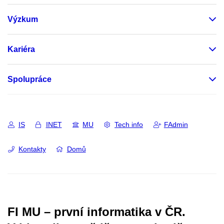
Výzkum
Kariéra
Spolupráce
IS
INET
MU
Tech info
FAdmin
Kontakty
Domů
FI MU – první informatika v ČR.