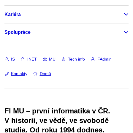
Kariéra
Spolupráce
IS
INET
MU
Tech info
FAdmin
Kontakty
Domů
FI MU – první informatika v ČR.
V historii, ve vědě, ve svobodě
studia.
Od roku 1994 dodnes.