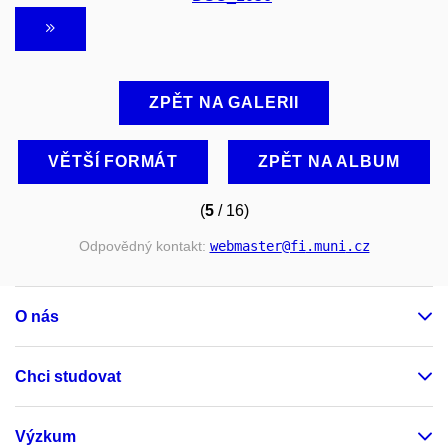
ZPĚT NA GALERII
VĚTŠÍ FORMÁT
ZPĚT NA ALBUM
(
5
/ 16)
Odpovědný kontakt:
webmaster
@fi
.muni
.cz
O nás
Chci studovat
Výzkum