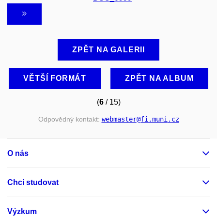
ZPĚT NA GALERII
VĚTŠÍ FORMÁT
ZPĚT NA ALBUM
(
6
/ 15)
Odpovědný kontakt:
webmaster
@fi
.muni
.cz
O nás
Chci studovat
Výzkum