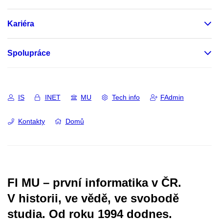
Kariéra
Spolupráce
IS
INET
MU
Tech info
FAdmin
Kontakty
Domů
FI MU – první informatika v ČR.
V historii, ve vědě, ve svobodě
studia.
Od roku 1994 dodnes.