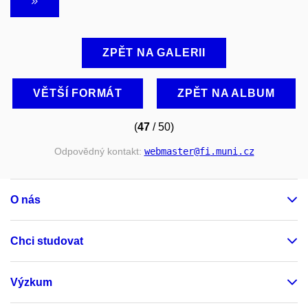
ZPĚT NA GALERII
VĚTŠÍ FORMÁT
ZPĚT NA ALBUM
(
47
/ 50)
Odpovědný kontakt:
webmaster
@fi
.muni
.cz
O nás
Chci studovat
Výzkum