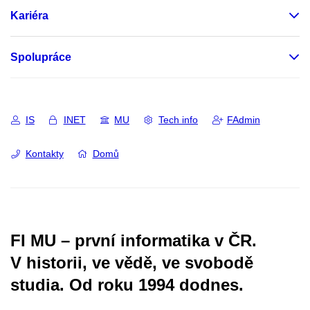
Kariéra
Spolupráce
IS
INET
MU
Tech info
FAdmin
Kontakty
Domů
FI MU – první informatika v ČR.
V historii, ve vědě, ve svobodě
studia.
Od roku 1994 dodnes.