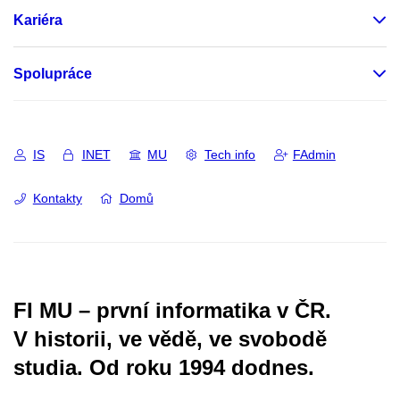
Kariéra
Spolupráce
IS
INET
MU
Tech info
FAdmin
Kontakty
Domů
FI MU – první informatika v ČR.
V historii, ve vědě, ve svobodě
studia.
Od roku 1994 dodnes.