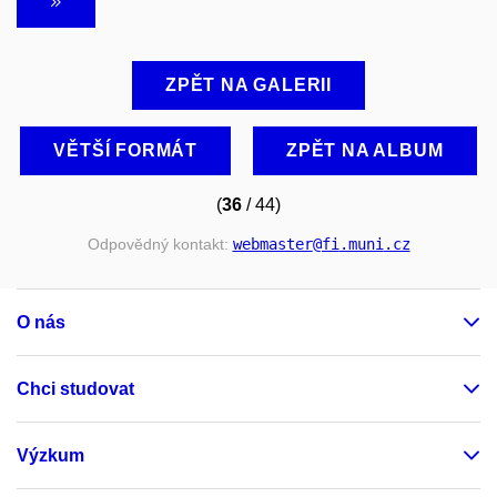
ZPĚT NA GALERII
VĚTŠÍ FORMÁT
ZPĚT NA ALBUM
(
36
/ 44)
Odpovědný kontakt:
webmaster
@fi
.muni
.cz
O nás
Chci studovat
Výzkum