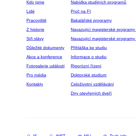
Kdo jsme
Nabídka studijních programů
Lidé
Proč na FI
Pracoviště
Bakalářské programy
Z historie
Navazující magisterské programy
Síň slávy
Navazující magisterské programy 
Důležité dokumenty
Přihláška ke studiu
Akce a konference
Informace o studiu
Fotogalerie událostí
Rigorózní řízení
Pro média
Doktorské studium
Kontakty
Celoživotní vzdělávání
Dny otevřených dveří