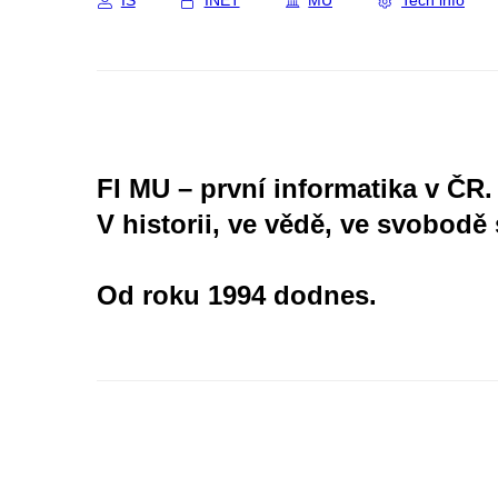
IS
INET
MU
Tech info
FI MU – první informatika v ČR.
V historii, ve vědě, ve svobodě 
Od roku 1994 dodnes.