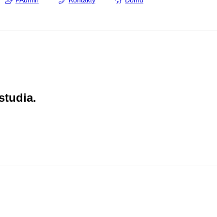
FAdmin
Kontakty
Domů
studia.