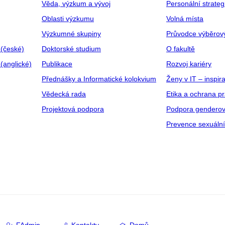
Věda, výzkum a vývoj
Personální strate
Oblasti výzkumu
Volná místa
Výzkumné skupiny
Průvodce výběrov
 (české)
Doktorské studium
O fakultě
(anglické)
Publikace
Rozvoj kariéry
Přednášky a Informatické kolokvium
Ženy v IT – inspira
Vědecká rada
Etika a ochrana p
Projektová podpora
Podpora genderov
Prevence sexuáln