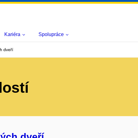
Kariéra
Spolupráce
h dveří
lostí
ých dveří