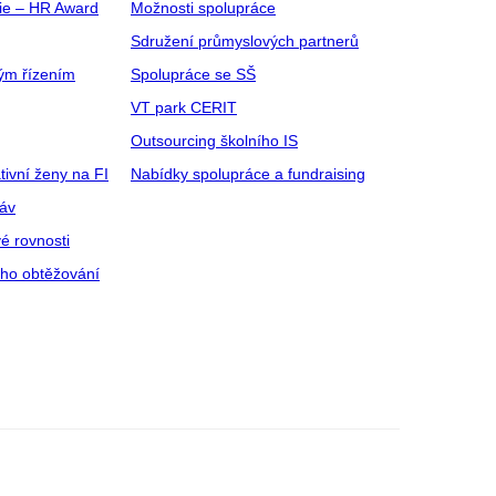
gie – HR Award
Možnosti spolupráce
Sdružení průmyslových partnerů
ým řízením
Spolupráce se SŠ
VT park CERIT
Outsourcing školního IS
tivní ženy na FI
Nabídky spolupráce a fundraising
ráv
é rovnosti
ího obtěžování