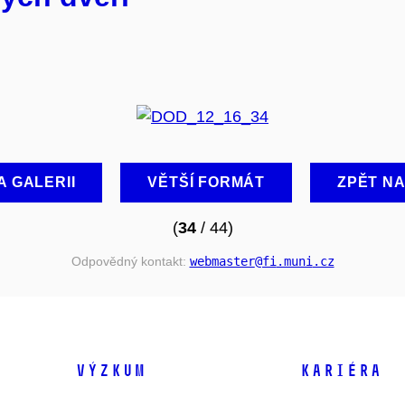
A GALERII
VĚTŠÍ FORMÁT
ZPĚT N
(
34
/ 44)
Odpovědný kontakt:
webmaster
@fi
.muni
.cz
VÝZKUM
KARIÉRA