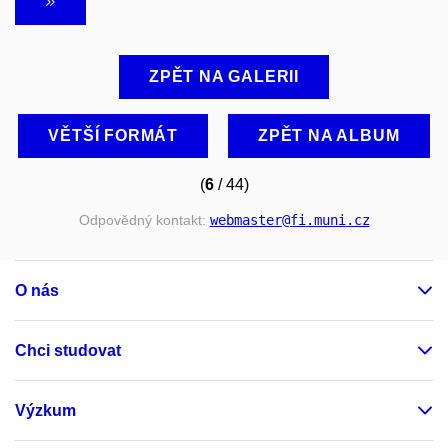
ZPĚT NA GALERII
VĚTŠÍ FORMÁT
ZPĚT NA ALBUM
(
6
/ 44)
Odpovědný kontakt:
webmaster
@fi
.muni
.cz
O nás
Chci studovat
Výzkum