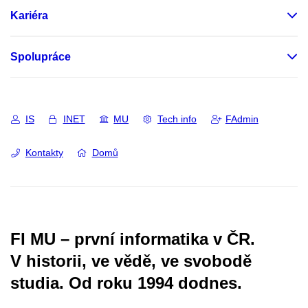
Kariéra
Spolupráce
IS
INET
MU
Tech info
FAdmin
Kontakty
Domů
FI MU – první informatika v ČR.
V historii, ve vědě, ve svobodě
studia.
Od roku 1994 dodnes.