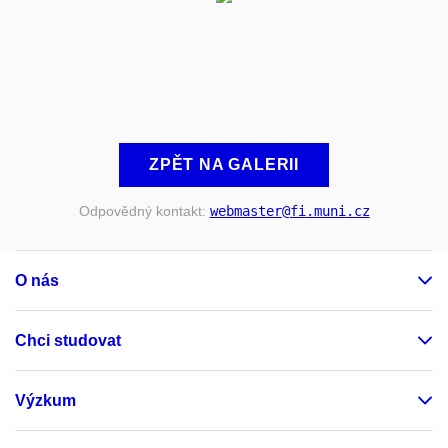
ZPĚT NA GALERII
Odpovědný kontakt:
webmaster
@fi
.muni
.cz
O nás
Chci studovat
Výzkum