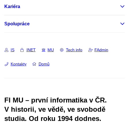
Kariéra
Spolupráce
IS
INET
MU
Tech info
FAdmin
Kontakty
Domů
FI MU – první informatika v ČR.
V historii, ve vědě, ve svobodě
studia.
Od roku 1994 dodnes.