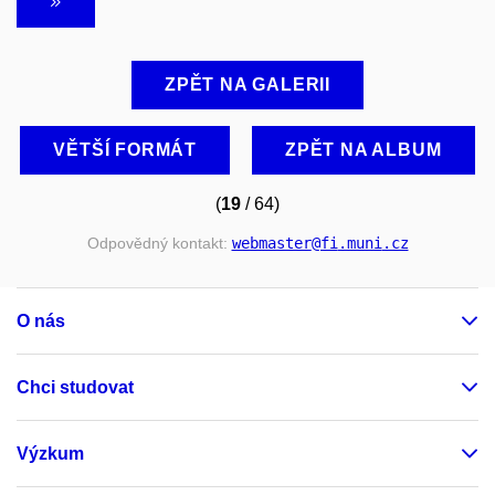
ZPĚT NA GALERII
VĚTŠÍ FORMÁT
ZPĚT NA ALBUM
(
19
/ 64)
Odpovědný kontakt:
webmaster
@fi
.muni
.cz
O nás
Chci studovat
Výzkum