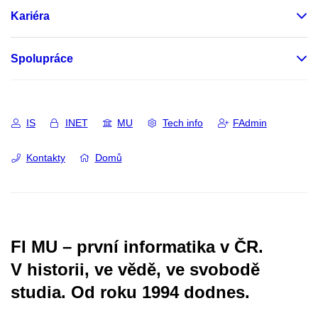
Kariéra
Spolupráce
IS
INET
MU
Tech info
FAdmin
Kontakty
Domů
FI MU – první informatika v ČR.
V historii, ve vědě, ve svobodě
studia.
Od roku 1994 dodnes.