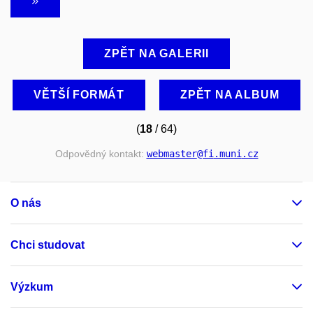
ZPĚT NA GALERII
VĚTŠÍ FORMÁT
ZPĚT NA ALBUM
(
18
/ 64)
Odpovědný kontakt:
webmaster
@fi
.muni
.cz
O nás
Chci studovat
Výzkum