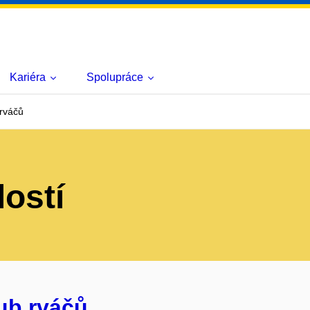
Kariéra
Spolupráce
 rváčů
lostí
lub rváčů