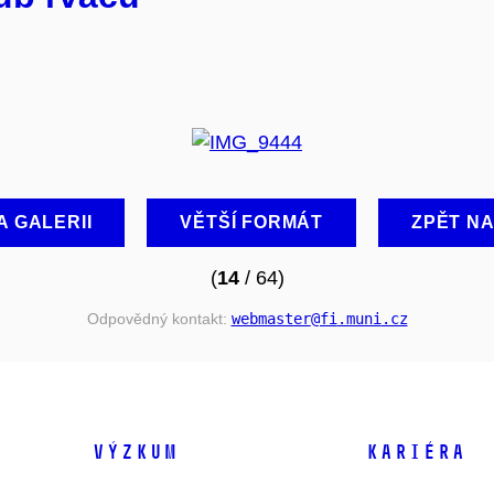
A GALERII
VĚTŠÍ FORMÁT
ZPĚT N
(
14
/ 64)
Odpovědný kontakt:
webmaster
@fi
.muni
.cz
VÝZKUM
KARIÉRA