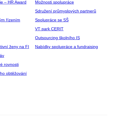
gie – HR Award
Možnosti spolupráce
Sdružení průmyslových partnerů
ým řízením
Spolupráce se SŠ
VT park CERIT
Outsourcing školního IS
tivní ženy na FI
Nabídky spolupráce a fundraising
ráv
é rovnosti
ího obtěžování