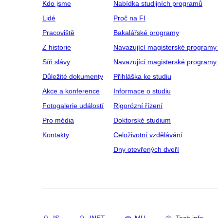
Kdo jsme
Nabídka studijních programů
Lidé
Proč na FI
Pracoviště
Bakalářské programy
Z historie
Navazující magisterské programy
Síň slávy
Navazující magisterské programy 
Důležité dokumenty
Přihláška ke studiu
Akce a konference
Informace o studiu
Fotogalerie událostí
Rigorózní řízení
Pro média
Doktorské studium
Kontakty
Celoživotní vzdělávání
Dny otevřených dveří