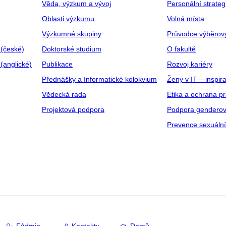
Věda, výzkum a vývoj
Personální strate
Oblasti výzkumu
Volná místa
Výzkumné skupiny
Průvodce výběrov
 (české)
Doktorské studium
O fakultě
(anglické)
Publikace
Rozvoj kariéry
Přednášky a Informatické kolokvium
Ženy v IT – inspira
Vědecká rada
Etika a ochrana p
Projektová podpora
Podpora genderov
Prevence sexuáln