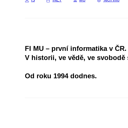
IS
INET
MU
Tech info
FI MU – první informatika v ČR.
V historii, ve vědě, ve svobodě 
Od roku 1994 dodnes.