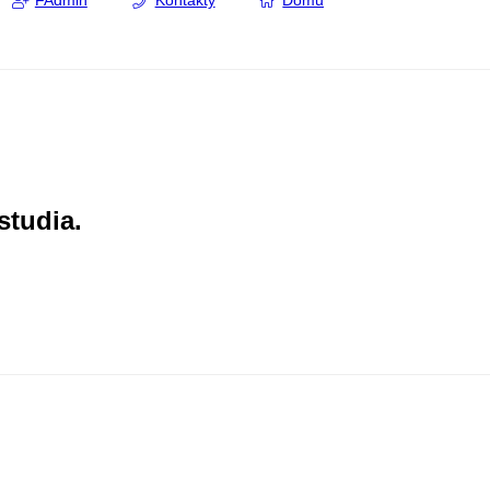
FAdmin
Kontakty
Domů
studia.