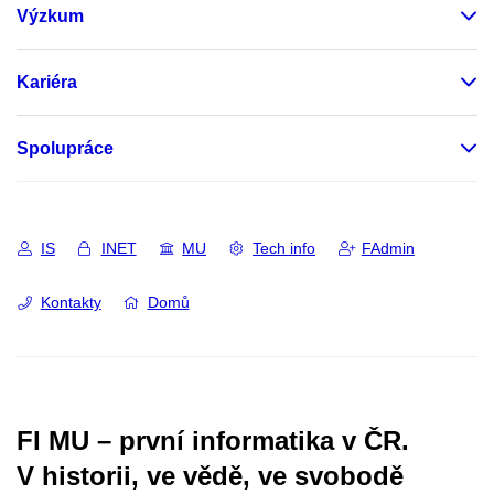
Výzkum
Kariéra
Spolupráce
IS
INET
MU
Tech info
FAdmin
Kontakty
Domů
FI MU – první informatika v ČR.
V historii, ve vědě, ve svobodě