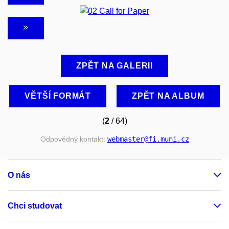
ZPĚT NA GALERII
VĚTŠÍ FORMÁT
ZPĚT NA ALBUM
(
2
/ 64)
Odpovědný kontakt:
webmaster
@fi
.muni
.cz
O nás
Chci studovat