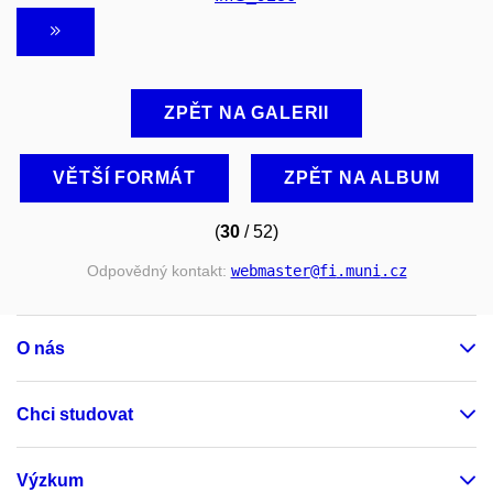
ZPĚT NA GALERII
VĚTŠÍ FORMÁT
ZPĚT NA ALBUM
(
30
/ 52)
Odpovědný kontakt:
webmaster
@fi
.muni
.cz
O nás
Chci studovat
Výzkum