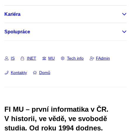
Kariéra
Spolupráce
IS
INET
MU
Tech info
FAdmin
Kontakty
Domů
FI MU – první informatika v ČR.
V historii, ve vědě, ve svobodě
studia.
Od roku 1994 dodnes.