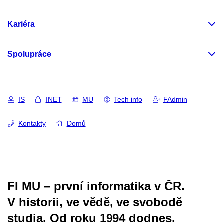
Kariéra
Spolupráce
IS
INET
MU
Tech info
FAdmin
Kontakty
Domů
FI MU – první informatika v ČR.
V historii, ve vědě, ve svobodě
studia.
Od roku 1994 dodnes.