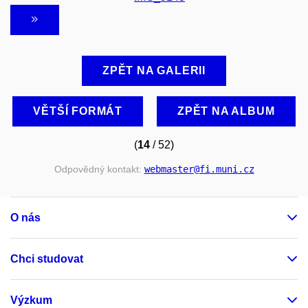
ZPĚT NA GALERII
VĚTŠÍ FORMÁT
ZPĚT NA ALBUM
(
14
/ 52)
Odpovědný kontakt:
webmaster
@fi
.muni
.cz
O nás
Chci studovat
Výzkum