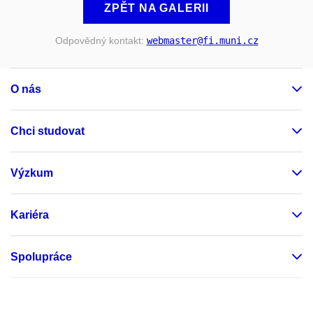
ZPĚT NA GALERII
Odpovědný kontakt:
webmaster
@fi
.muni
.cz
O nás
Chci studovat
Výzkum
Kariéra
Spolupráce