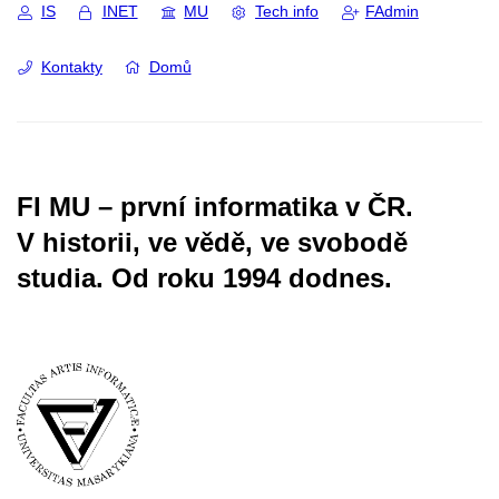
IS
INET
MU
Tech info
FAdmin
Kontakty
Domů
FI MU – první informatika v ČR.
V historii, ve vědě, ve svobodě
studia.
Od roku 1994 dodnes.