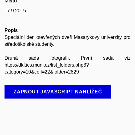
Místo
17.9.2015
Popis
Speciální den otevřených dveří Masarykovy univerzity pro
středoškolské studenty.
Druhá sada fotografií. První sada viz
https://dkf.ics.muni.cz/list_folders.php3?
category=10&coll=22&folder=2829
ZAPNOUT JAVASCRIPT NAHLÍŽEČ