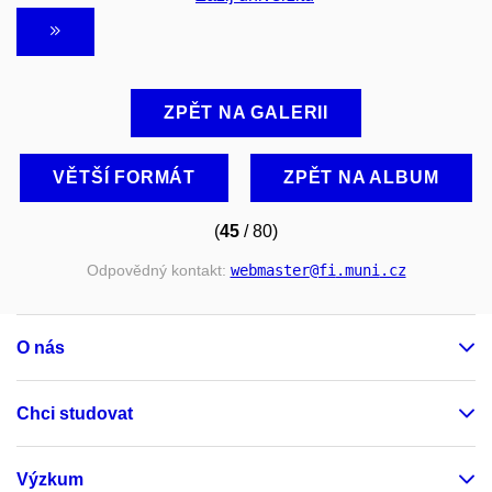
ZPĚT NA GALERII
VĚTŠÍ FORMÁT
ZPĚT NA ALBUM
(
45
/ 80)
Odpovědný kontakt:
webmaster
@fi
.muni
.cz
O nás
Chci studovat
Výzkum