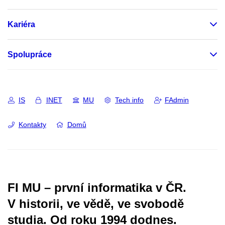
Kariéra
Spolupráce
IS
INET
MU
Tech info
FAdmin
Kontakty
Domů
FI MU – první informatika v ČR.
V historii, ve vědě, ve svobodě
studia.
Od roku 1994 dodnes.