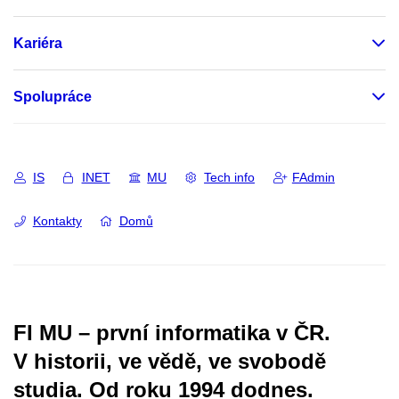
Kariéra
Spolupráce
IS
INET
MU
Tech info
FAdmin
Kontakty
Domů
FI MU – první informatika v ČR.
V historii, ve vědě, ve svobodě
studia.
Od roku 1994 dodnes.