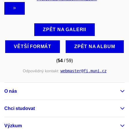
ZPĚT NA GALERII
VĚTŠÍ FORMÁT
ZPĚT NA ALBUM
(
54
/ 59)
Odpovědný kontakt:
webmaster
@fi
.muni
.cz
O nás
Chci studovat
Výzkum