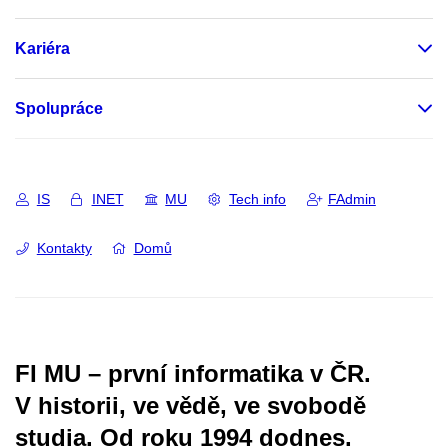
Kariéra
Spolupráce
IS
INET
MU
Tech info
FAdmin
Kontakty
Domů
FI MU – první informatika v ČR.
V historii, ve vědě, ve svobodě
studia.
Od roku 1994 dodnes.