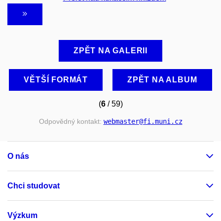
ZPĚT NA GALERII
VĚTŠÍ FORMÁT
ZPĚT NA ALBUM
(
6
/ 59)
Odpovědný kontakt:
webmaster
@fi
.muni
.cz
O nás
Chci studovat
Výzkum