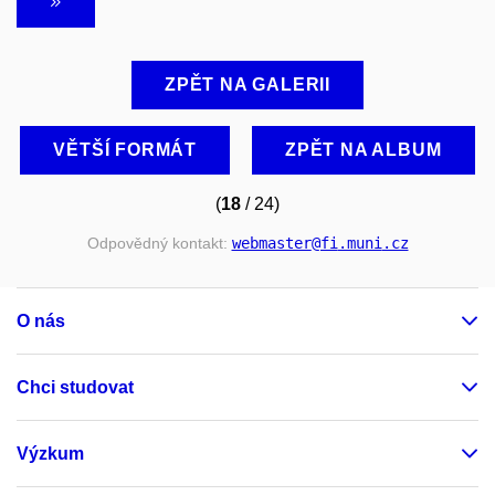
ZPĚT NA GALERII
VĚTŠÍ FORMÁT
ZPĚT NA ALBUM
(
18
/ 24)
Odpovědný kontakt:
webmaster
@fi
.muni
.cz
O nás
Chci studovat
Výzkum