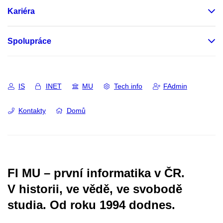
Kariéra
Spolupráce
IS
INET
MU
Tech info
FAdmin
Kontakty
Domů
FI MU – první informatika v ČR.
V historii, ve vědě, ve svobodě
studia.
Od roku 1994 dodnes.