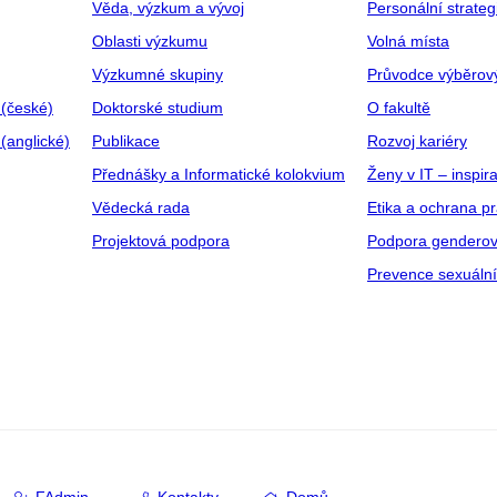
Věda, výzkum a vývoj
Personální strate
Oblasti výzkumu
Volná místa
Výzkumné skupiny
Průvodce výběrov
 (české)
Doktorské studium
O fakultě
(anglické)
Publikace
Rozvoj kariéry
Přednášky a Informatické kolokvium
Ženy v IT – inspira
Vědecká rada
Etika a ochrana p
Projektová podpora
Podpora genderov
Prevence sexuáln