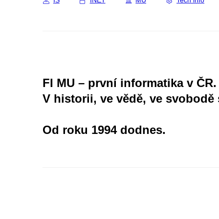
IS
INET
MU
Tech info
FI MU – první informatika v ČR.
V historii, ve vědě, ve svobodě 
Od roku 1994 dodnes.