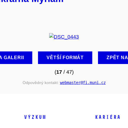
A GALERII
VĚTŠÍ FORMÁT
ZPĚT N
(
17
/ 47)
Odpovědný kontakt:
webmaster
@fi
.muni
.cz
VÝZKUM
KARIÉRA