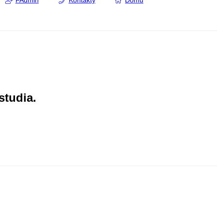
FAdmin
Kontakty
Domů
studia.