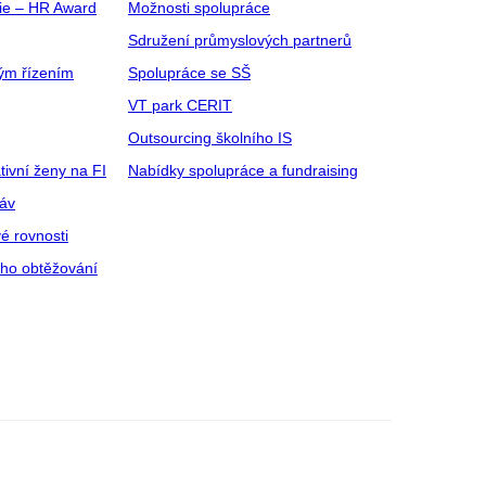
gie – HR Award
Možnosti spolupráce
Sdružení průmyslových partnerů
ým řízením
Spolupráce se SŠ
VT park CERIT
Outsourcing školního IS
tivní ženy na FI
Nabídky spolupráce a fundraising
ráv
é rovnosti
ího obtěžování