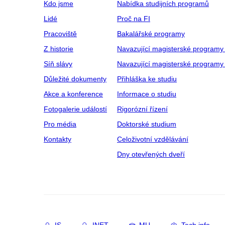
Kdo jsme
Nabídka studijních programů
Lidé
Proč na FI
Pracoviště
Bakalářské programy
Z historie
Navazující magisterské programy
Síň slávy
Navazující magisterské programy 
Důležité dokumenty
Přihláška ke studiu
Akce a konference
Informace o studiu
Fotogalerie událostí
Rigorózní řízení
Pro média
Doktorské studium
Kontakty
Celoživotní vzdělávání
Dny otevřených dveří