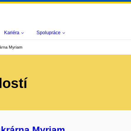
Kariéra
Spolupráce
rárna Myriam
lostí
ukrárna Myriam