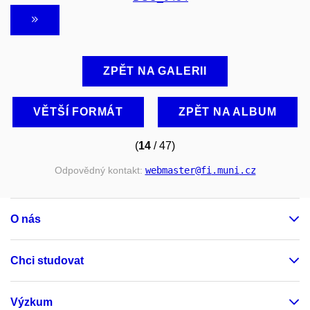
ZPĚT NA GALERII
VĚTŠÍ FORMÁT
ZPĚT NA ALBUM
(
14
/ 47)
Odpovědný kontakt:
webmaster
@fi
.muni
.cz
O nás
Chci studovat
Výzkum