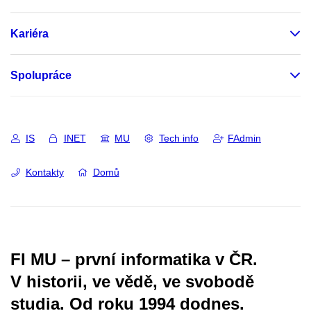
Kariéra
Spolupráce
IS
INET
MU
Tech info
FAdmin
Kontakty
Domů
FI MU – první informatika v ČR.
V historii, ve vědě, ve svobodě
studia.
Od roku 1994 dodnes.