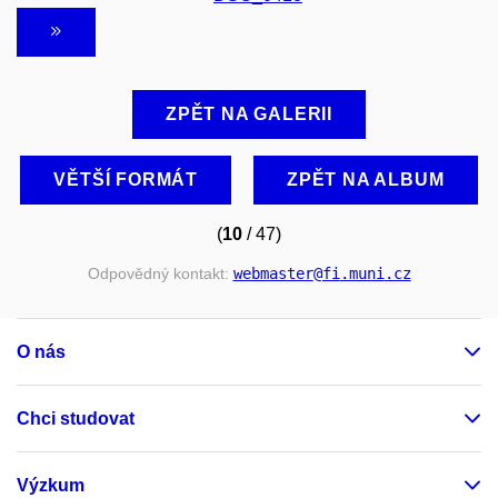
ZPĚT NA GALERII
VĚTŠÍ FORMÁT
ZPĚT NA ALBUM
(
10
/ 47)
Odpovědný kontakt:
webmaster
@fi
.muni
.cz
O nás
Chci studovat
Výzkum