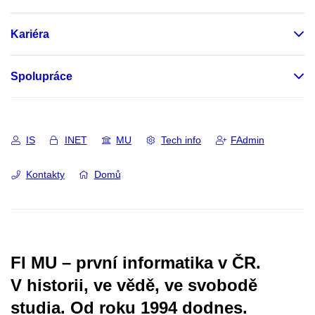
Kariéra
Spolupráce
IS
INET
MU
Tech info
FAdmin
Kontakty
Domů
FI MU – první informatika v ČR.
V historii, ve vědě, ve svobodě
studia.
Od roku 1994 dodnes.