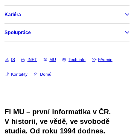
Kariéra
Spolupráce
IS
INET
MU
Tech info
FAdmin
Kontakty
Domů
FI MU – první informatika v ČR.
V historii, ve vědě, ve svobodě
studia.
Od roku 1994 dodnes.