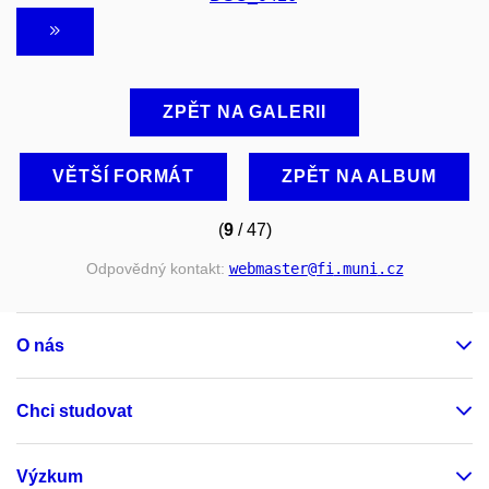
ZPĚT NA GALERII
VĚTŠÍ FORMÁT
ZPĚT NA ALBUM
(
9
/ 47)
Odpovědný kontakt:
webmaster
@fi
.muni
.cz
O nás
Chci studovat
Výzkum