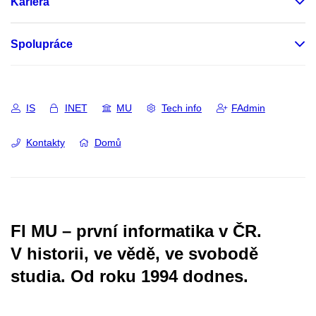
Kariéra
Spolupráce
IS
INET
MU
Tech info
FAdmin
Kontakty
Domů
FI MU – první informatika v ČR.
V historii, ve vědě, ve svobodě
studia.
Od roku 1994 dodnes.