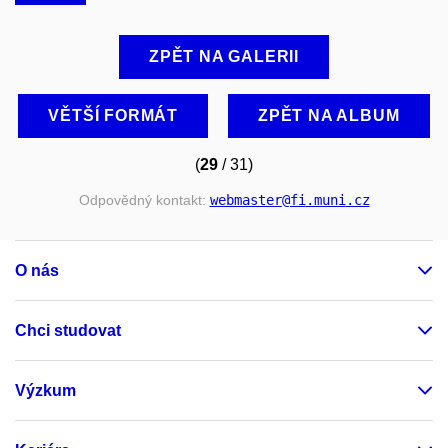
ZPĚT NA GALERII
VĚTŠÍ FORMÁT
ZPĚT NA ALBUM
(
29
/ 31)
Odpovědný kontakt:
webmaster
@fi
.muni
.cz
O nás
Chci studovat
Výzkum