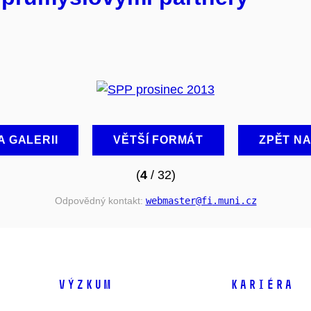
A GALERII
VĚTŠÍ FORMÁT
ZPĚT N
(
4
/ 32)
Odpovědný kontakt:
webmaster
@fi
.muni
.cz
VÝZKUM
KARIÉRA