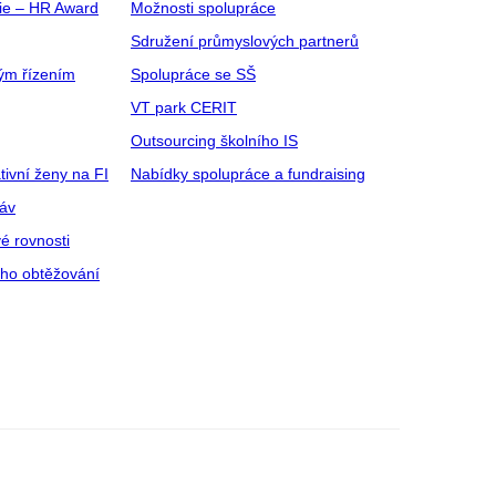
gie – HR Award
Možnosti spolupráce
Sdružení průmyslových partnerů
ým řízením
Spolupráce se SŠ
VT park CERIT
Outsourcing školního IS
tivní ženy na FI
Nabídky spolupráce a fundraising
ráv
é rovnosti
ího obtěžování