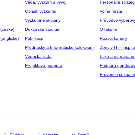
Věda, výzkum a vývoj
Personální strate
Oblasti výzkumu
Volná místa
Výzkumné skupiny
Průvodce výběrov
 (české)
Doktorské studium
O fakultě
(anglické)
Publikace
Rozvoj kariéry
Přednášky a Informatické kolokvium
Ženy v IT – inspira
Vědecká rada
Etika a ochrana p
Projektová podpora
Podpora genderov
Prevence sexuáln