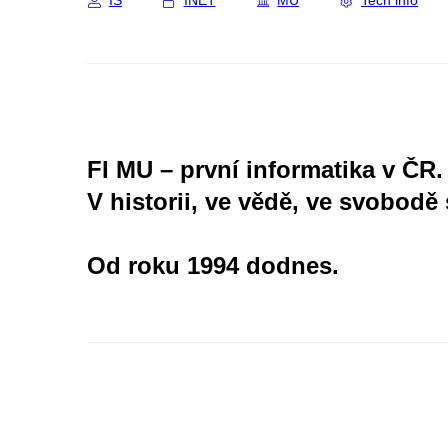
IS
INET
MU
Tech info
FI MU – první informatika v ČR.
V historii, ve vědě, ve svobodě 
Od roku 1994 dodnes.