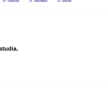
FAdmin
Kontakty
Domů
studia.