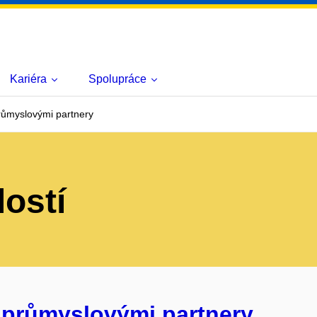
Kariéra
Spolupráce
růmyslovými partnery
lostí
 průmyslovými partnery