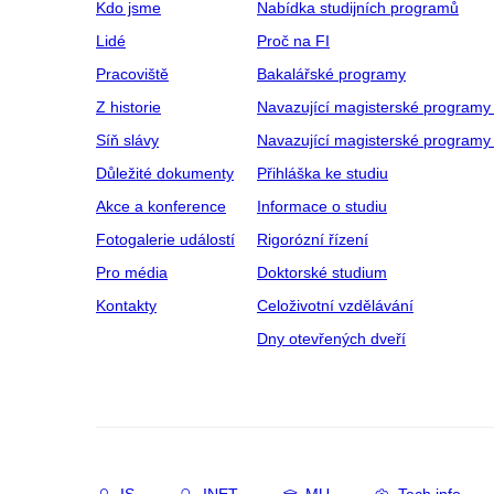
Kdo jsme
Nabídka studijních programů
Lidé
Proč na FI
Pracoviště
Bakalářské programy
Z historie
Navazující magisterské programy
Síň slávy
Navazující magisterské programy 
Důležité dokumenty
Přihláška ke studiu
Akce a konference
Informace o studiu
Fotogalerie událostí
Rigorózní řízení
Pro média
Doktorské studium
Kontakty
Celoživotní vzdělávání
Dny otevřených dveří