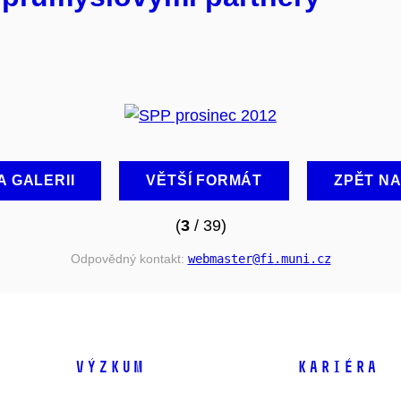
A GALERII
VĚTŠÍ FORMÁT
ZPĚT N
(
3
/ 39)
Odpovědný kontakt:
webmaster
@fi
.muni
.cz
VÝZKUM
KARIÉRA