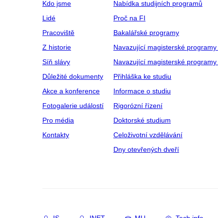
Kdo jsme
Nabídka studijních programů
Lidé
Proč na FI
Pracoviště
Bakalářské programy
Z historie
Navazující magisterské programy
Síň slávy
Navazující magisterské programy 
Důležité dokumenty
Přihláška ke studiu
Akce a konference
Informace o studiu
Fotogalerie událostí
Rigorózní řízení
Pro média
Doktorské studium
Kontakty
Celoživotní vzdělávání
Dny otevřených dveří