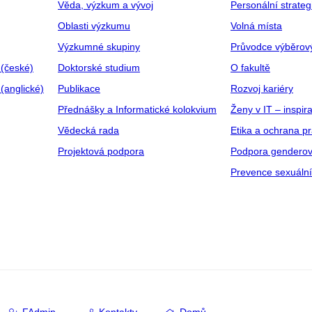
Věda, výzkum a vývoj
Personální strate
Oblasti výzkumu
Volná místa
Výzkumné skupiny
Průvodce výběrov
 (české)
Doktorské studium
O fakultě
(anglické)
Publikace
Rozvoj kariéry
Přednášky a Informatické kolokvium
Ženy v IT – inspira
Vědecká rada
Etika a ochrana p
Projektová podpora
Podpora genderov
Prevence sexuáln