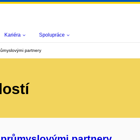
Kariéra
Spolupráce
růmyslovými partnery
lostí
 průmyslovými partnery