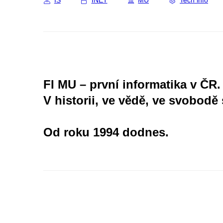
IS
INET
MU
Tech info
FI MU – první informatika v ČR.
V historii, ve vědě, ve svobodě 
Od roku 1994 dodnes.