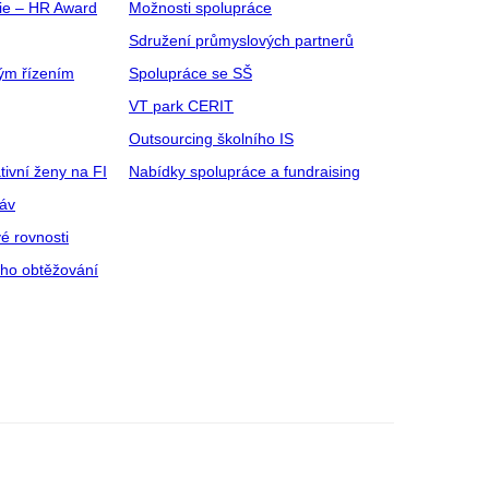
gie – HR Award
Možnosti spolupráce
Sdružení průmyslových partnerů
ým řízením
Spolupráce se SŠ
VT park CERIT
Outsourcing školního IS
tivní ženy na FI
Nabídky spolupráce a fundraising
ráv
é rovnosti
ího obtěžování