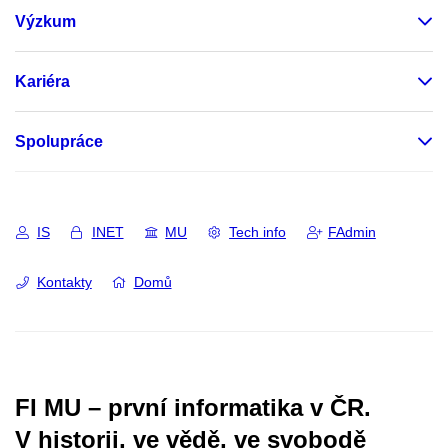
Výzkum
Kariéra
Spolupráce
IS
INET
MU
Tech info
FAdmin
Kontakty
Domů
FI MU – první informatika v ČR.
V historii, ve vědě, ve svobodě