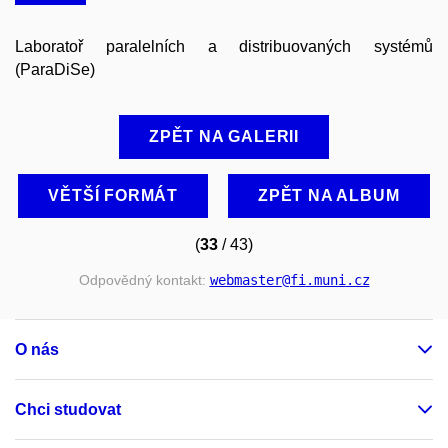
Laboratoř paralelních a distribuovaných systémů
(ParaDiSe)
ZPĚT NA GALERII
VĚTŠÍ FORMÁT
ZPĚT NA ALBUM
(
33
/ 43)
Odpovědný kontakt:
webmaster
@fi
.muni
.cz
O nás
Chci studovat