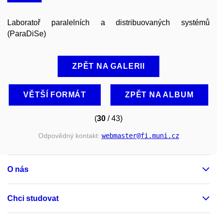
Laboratoř paralelních a distribuovaných systémů
(ParaDiSe)
ZPĚT NA GALERII
VĚTŠÍ FORMÁT
ZPĚT NA ALBUM
(
30
/ 43)
Odpovědný kontakt:
webmaster
@fi
.muni
.cz
O nás
Chci studovat