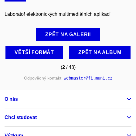
Laboratoř elektronických multimediálních aplikací
ZPĚT NA GALERII
VĚTŠÍ FORMÁT
ZPĚT NA ALBUM
(
2
/ 43)
Odpovědný kontakt:
webmaster
@fi
.muni
.cz
O nás
Chci studovat
Výzkum