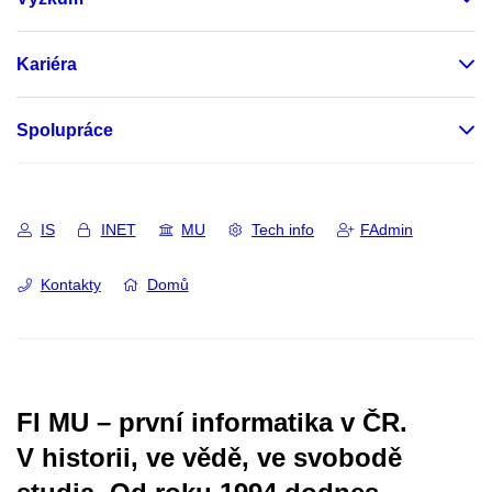
Kariéra
Spolupráce
IS
INET
MU
Tech info
FAdmin
Kontakty
Domů
FI MU – první informatika v ČR.
V historii, ve vědě, ve svobodě