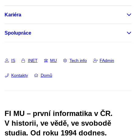
Kariéra
Spolupráce
IS
INET
MU
Tech info
FAdmin
Kontakty
Domů
FI MU – první informatika v ČR.
V historii, ve vědě, ve svobodě
studia.
Od roku 1994 dodnes.