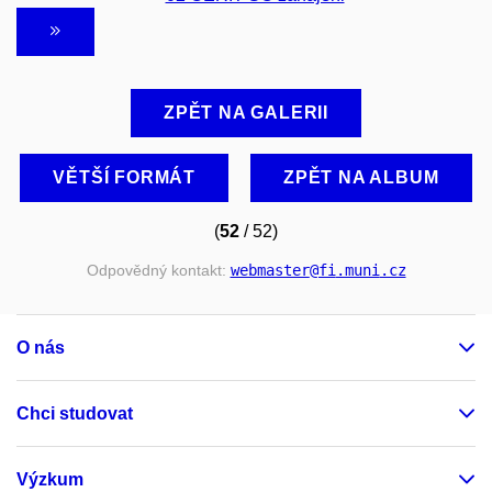
ZPĚT NA GALERII
VĚTŠÍ FORMÁT
ZPĚT NA ALBUM
(
52
/ 52)
Odpovědný kontakt:
webmaster
@fi
.muni
.cz
O nás
Chci studovat
Výzkum