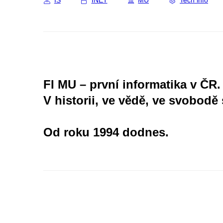
IS
INET
MU
Tech info
FI MU – první informatika v ČR.
V historii, ve vědě, ve svobodě 
Od roku 1994 dodnes.