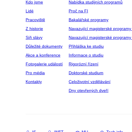
Kdo jsme
Nabídka studijních programů
Lidé
Proč na FI
Pracoviště
Bakalářské programy
Z historie
Navazující magisterské programy
Síň slávy
Navazující magisterské programy 
Důležité dokumenty
Přihláška ke studiu
Akce a konference
Informace o studiu
Fotogalerie událostí
Rigorózní řízení
Pro média
Doktorské studium
Kontakty
Celoživotní vzdělávání
Dny otevřených dveří