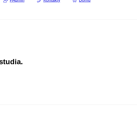
FAdmin
Kontakty
Domů
studia.