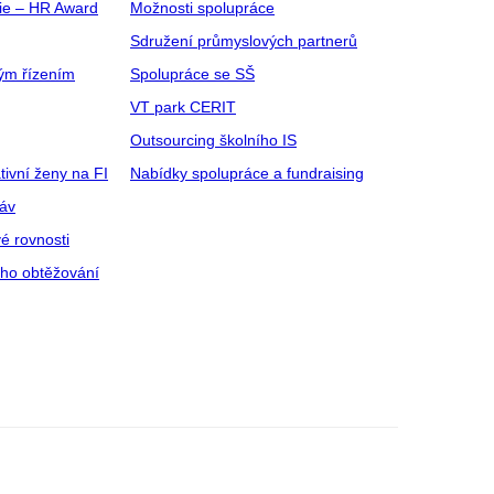
gie – HR Award
Možnosti spolupráce
Sdružení průmyslových partnerů
ým řízením
Spolupráce se SŠ
VT park CERIT
Outsourcing školního IS
tivní ženy na FI
Nabídky spolupráce a fundraising
ráv
é rovnosti
ího obtěžování