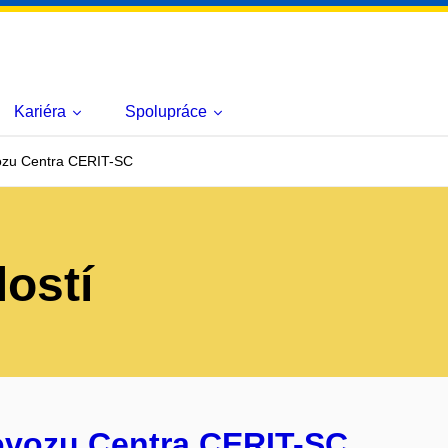
Kariéra
Spolupráce
ozu Centra CERIT-SC
lostí
rovozu Centra CERIT-SC