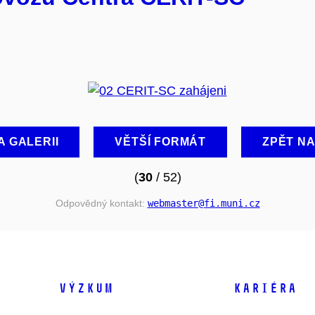
A GALERII
VĚTŠÍ FORMÁT
ZPĚT N
(
30
/ 52)
Odpovědný kontakt:
webmaster
@fi
.muni
.cz
VÝZKUM
KARIÉRA