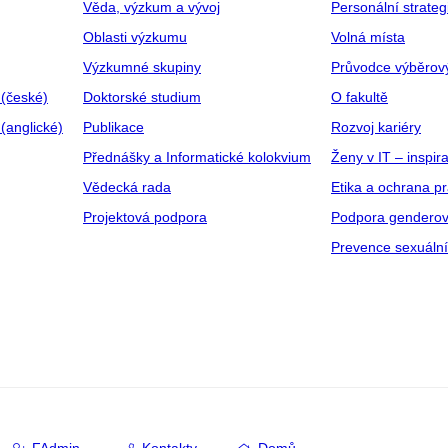
Věda, výzkum a vývoj
Personální strate
Oblasti výzkumu
Volná místa
Výzkumné skupiny
Průvodce výběrov
 (české)
Doktorské studium
O fakultě
(anglické)
Publikace
Rozvoj kariéry
Přednášky a Informatické kolokvium
Ženy v IT – inspira
Vědecká rada
Etika a ochrana p
Projektová podpora
Podpora genderov
Prevence sexuáln