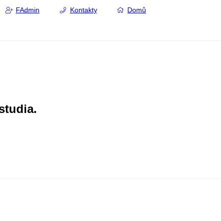
FAdmin
Kontakty
Domů
studia.