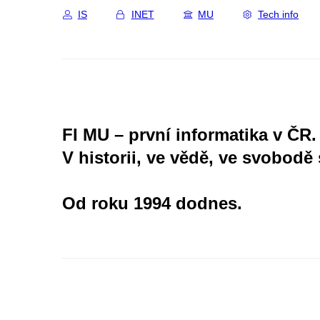
IS
INET
MU
Tech info
FI MU – první informatika v ČR.
V historii, ve vědě, ve svobodě 
Od roku 1994 dodnes.