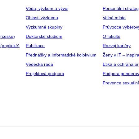
Věda, výzkum a vývoj
Personální strate
Oblasti výzkumu
Volná místa
Výzkumné skupiny
Průvodce výběrov
 (české)
Doktorské studium
O fakultě
(anglické)
Publikace
Rozvoj kariéry
Přednášky a Informatické kolokvium
Ženy v IT – inspira
Vědecká rada
Etika a ochrana p
Projektová podpora
Podpora genderov
Prevence sexuáln