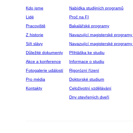
Kdo jsme
Nabídka studijních programů
Lidé
Proč na FI
Pracoviště
Bakalářské programy
Z historie
Navazující magisterské programy
Síň slávy
Navazující magisterské programy 
Důležité dokumenty
Přihláška ke studiu
Akce a konference
Informace o studiu
Fotogalerie událostí
Rigorózní řízení
Pro média
Doktorské studium
Kontakty
Celoživotní vzdělávání
Dny otevřených dveří