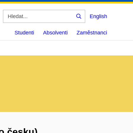
English
Vyhledat
Studenti
Absolventi
Zaměstnanci
po česku)