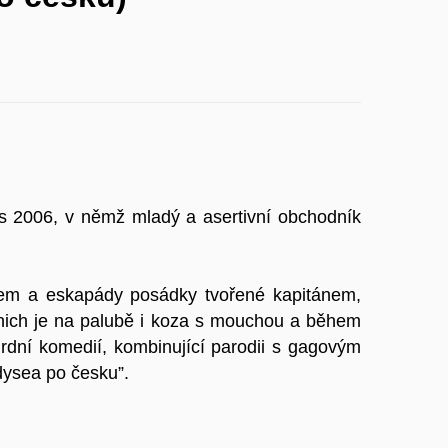
us 2006, v němž mladý a asertivní obchodník
rem a eskapády posádky tvořené kapitánem,
 nich je na palubě i koza s mouchou a během
surdní komedií, kombinující parodii s gagovým
dysea po česku”.