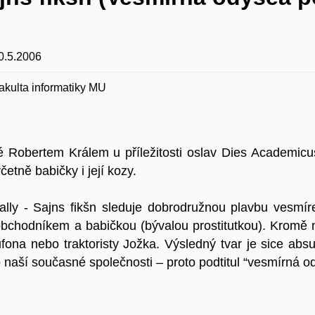
0.5.2006
akulta informatiky MU
né Robertem Králem u příležitosti oslav Dies Academic
etně babičky i její kozy.
lly - Sajns fikšn sleduje dobrodružnou plavbu vesmí
obchodníkem a babičkou (bývalou prostitutkou). Kromě
ufona nebo traktoristy Jožka. Výsledný tvar je sice ab
o naší současné společnosti – proto podtitul “vesmírná o