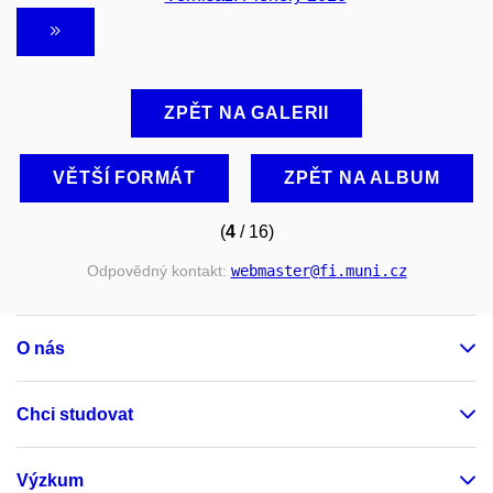
ZPĚT NA GALERII
VĚTŠÍ FORMÁT
ZPĚT NA ALBUM
(
4
/ 16)
Odpovědný kontakt:
webmaster
@fi
.muni
.cz
O nás
Chci studovat
Výzkum