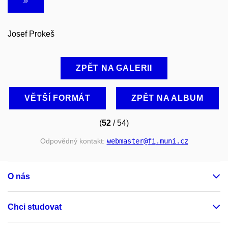
Josef Prokeš
ZPĚT NA GALERII
VĚTŠÍ FORMÁT
ZPĚT NA ALBUM
(
52
/ 54)
Odpovědný kontakt:
webmaster
@fi
.muni
.cz
O nás
Chci studovat