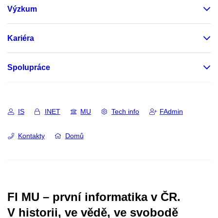
Výzkum
Kariéra
Spolupráce
IS
INET
MU
Tech info
FAdmin
Kontakty
Domů
FI MU – první informatika v ČR.
V historii, ve vědě, ve svobodě