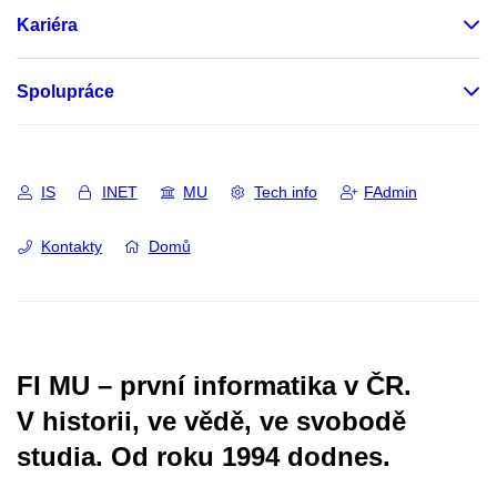
Kariéra
Spolupráce
IS
INET
MU
Tech info
FAdmin
Kontakty
Domů
FI MU – první informatika v ČR.
V historii, ve vědě, ve svobodě
studia.
Od roku 1994 dodnes.