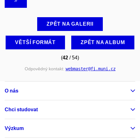
ZPĚT NA GALERII
VĚTŠÍ FORMÁT
ZPĚT NA ALBUM
(
42
/ 54)
Odpovědný kontakt:
webmaster
@fi
.muni
.cz
O nás
Chci studovat
Výzkum