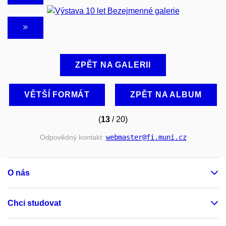
ZPĚT NA GALERII
VĚTŠÍ FORMÁT
ZPĚT NA ALBUM
(
13
/ 20)
Odpovědný kontakt:
webmaster
@fi
.muni
.cz
O nás
Chci studovat