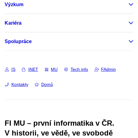
Výzkum
Kariéra
Spolupráce
IS
INET
MU
Tech info
FAdmin
Kontakty
Domů
FI MU – první informatika v ČR.
V historii, ve vědě, ve svobodě