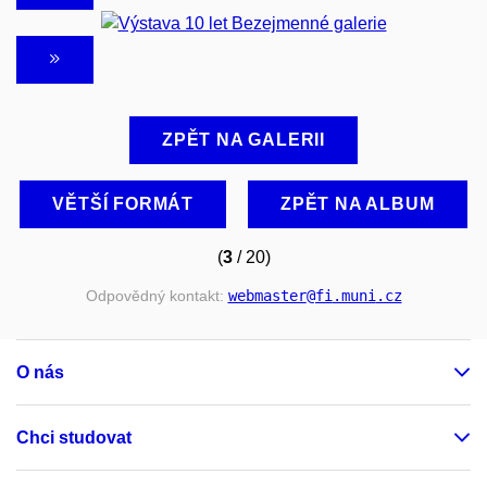
ZPĚT NA GALERII
VĚTŠÍ FORMÁT
ZPĚT NA ALBUM
(
3
/ 20)
Odpovědný kontakt:
webmaster
@fi
.muni
.cz
O nás
Chci studovat