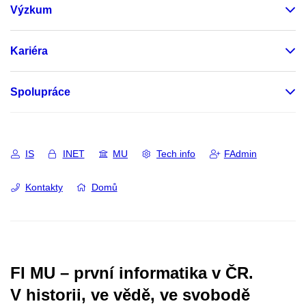
Výzkum
Kariéra
Spolupráce
IS
INET
MU
Tech info
FAdmin
Kontakty
Domů
FI MU – první informatika v ČR.
V historii, ve vědě, ve svobodě