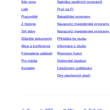
Kdo jsme
Nabídka studijních programů
Lidé
Proč na FI
Pracoviště
Bakalářské programy
Z historie
Navazující magisterské programy
Síň slávy
Navazující magisterské programy 
Důležité dokumenty
Přihláška ke studiu
Akce a konference
Informace o studiu
Fotogalerie událostí
Rigorózní řízení
Pro média
Doktorské studium
Kontakty
Celoživotní vzdělávání
Dny otevřených dveří