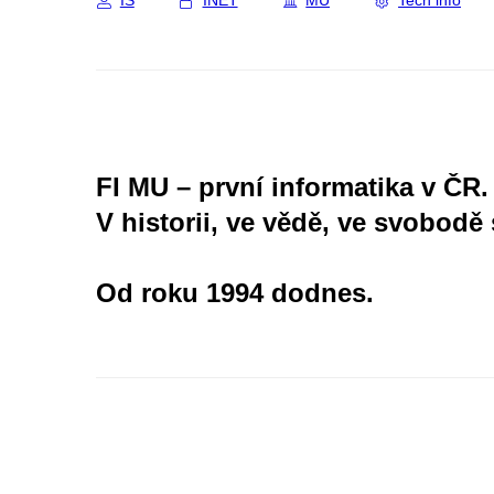
IS
INET
MU
Tech info
FI MU – první informatika v ČR.
V historii, ve vědě, ve svobodě 
Od roku 1994 dodnes.