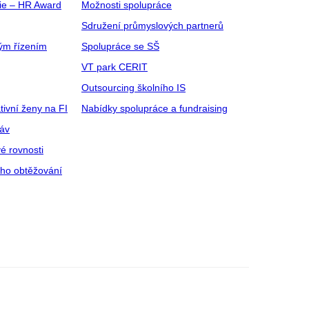
gie – HR Award
Možnosti spolupráce
Sdružení průmyslových partnerů
ým řízením
Spolupráce se SŠ
VT park CERIT
Outsourcing školního IS
tivní ženy na FI
Nabídky spolupráce a fundraising
ráv
é rovnosti
ího obtěžování