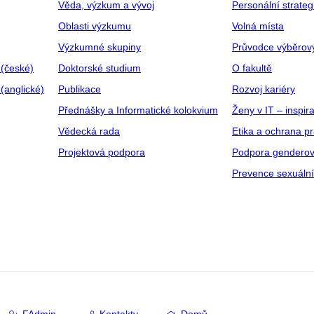
Věda, výzkum a vývoj
Personální strate
Oblasti výzkumu
Volná místa
Výzkumné skupiny
Průvodce výběrov
 (české)
Doktorské studium
O fakultě
(anglické)
Publikace
Rozvoj kariéry
Přednášky a Informatické kolokvium
Ženy v IT – inspira
Vědecká rada
Etika a ochrana p
Projektová podpora
Podpora genderov
Prevence sexuáln