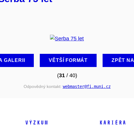
A GALERII
VĚTŠÍ FORMÁT
ZPĚT N
(
31
/ 40)
Odpovědný kontakt:
webmaster
@fi
.muni
.cz
VÝZKUM
KARIÉRA