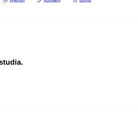
FAdmin
Kontakty
Domů
studia.