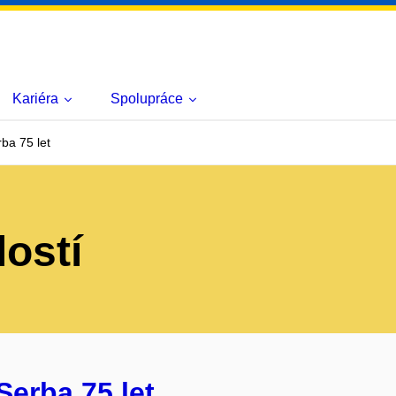
Kariéra
Spolupráce
ba 75 let
lostí
Serba 75 let