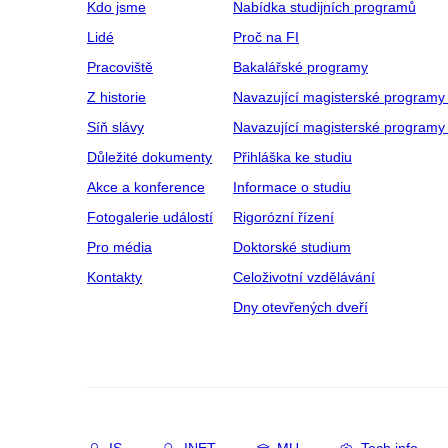
Kdo jsme
Nabídka studijních programů
Lidé
Proč na FI
Pracoviště
Bakalářské programy
Z historie
Navazující magisterské programy
Síň slávy
Navazující magisterské programy 
Důležité dokumenty
Přihláška ke studiu
Akce a konference
Informace o studiu
Fotogalerie událostí
Rigorózní řízení
Pro média
Doktorské studium
Kontakty
Celoživotní vzdělávání
Dny otevřených dveří