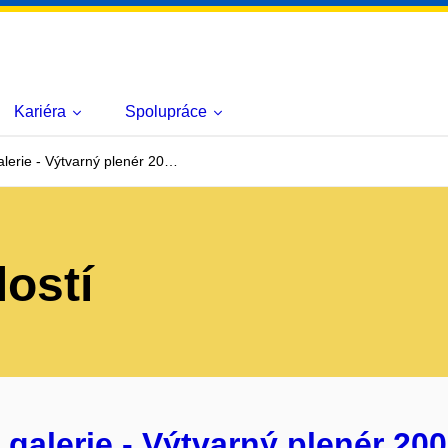
Kariéra
Spolupráce
lerie - Výtvarný plenér 20…
lostí
galerie - Výtvarný plenér 20