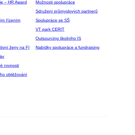
gie – HR Award
Možnosti spolupráce
Sdružení průmyslových partnerů
ým řízením
Spolupráce se SŠ
VT park CERIT
Outsourcing školního IS
tivní ženy na FI
Nabídky spolupráce a fundraising
ráv
é rovnosti
ího obtěžování