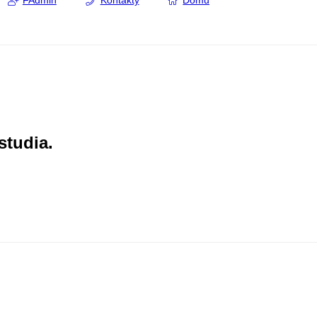
FAdmin
Kontakty
Domů
studia.