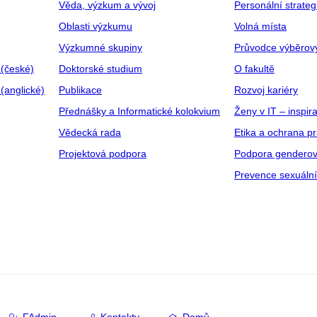
Věda, výzkum a vývoj
Personální strate
Oblasti výzkumu
Volná místa
Výzkumné skupiny
Průvodce výběrov
 (české)
Doktorské studium
O fakultě
(anglické)
Publikace
Rozvoj kariéry
Přednášky a Informatické kolokvium
Ženy v IT – inspira
Vědecká rada
Etika a ochrana p
Projektová podpora
Podpora genderov
Prevence sexuáln