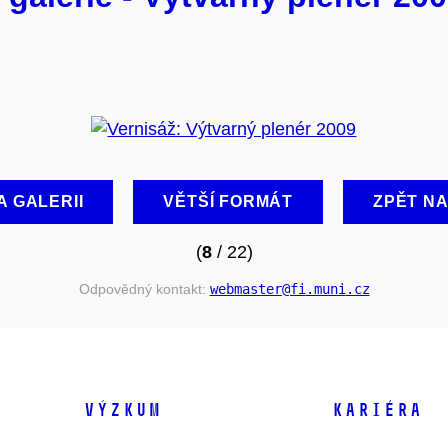
A GALERII
VĚTŠÍ FORMÁT
ZPĚT N
(
8
/ 22)
Odpovědný kontakt:
webmaster
@fi
.muni
.cz
VÝZKUM
KARIÉRA