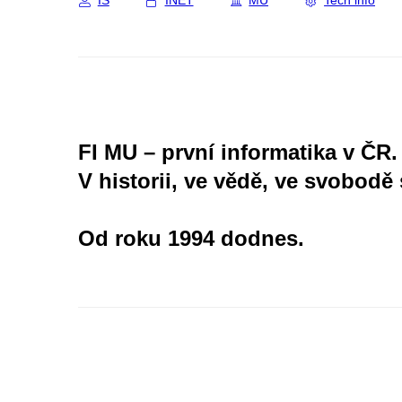
IS
INET
MU
Tech info
FI MU – první informatika v ČR.
V historii, ve vědě, ve svobodě 
Od roku 1994 dodnes.