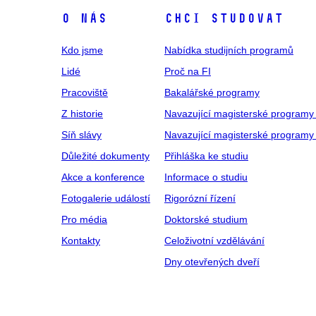
O NÁS
CHCI STUDOVAT
Kdo jsme
Nabídka studijních programů
Lidé
Proč na FI
Pracoviště
Bakalářské programy
Z historie
Navazující magisterské programy
Síň slávy
Navazující magisterské programy 
Důležité dokumenty
Přihláška ke studiu
Akce a konference
Informace o studiu
Fotogalerie událostí
Rigorózní řízení
Pro média
Doktorské studium
Kontakty
Celoživotní vzdělávání
Dny otevřených dveří