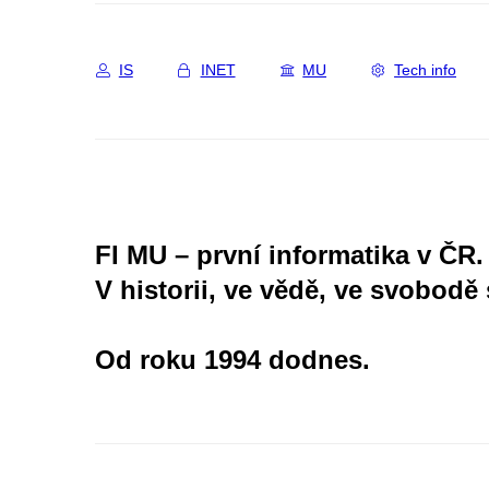
IS
INET
MU
Tech info
FI MU – první informatika v ČR.
V historii, ve vědě, ve svobodě 
Od roku 1994 dodnes.