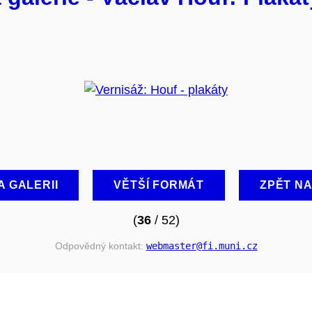
A GALERII
VĚTŠÍ FORMÁT
ZPĚT N
(
36
/ 52)
Odpovědný kontakt:
webmaster
@fi
.muni
.cz