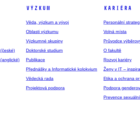
VÝZKUM
KARIÉRA
Věda, výzkum a vývoj
Personální strate
Oblasti výzkumu
Volná místa
Výzkumné skupiny
Průvodce výběrov
 (české)
Doktorské studium
O fakultě
(anglické)
Publikace
Rozvoj kariéry
Přednášky a Informatické kolokvium
Ženy v IT – inspira
Vědecká rada
Etika a ochrana p
Projektová podpora
Podpora genderov
Prevence sexuáln