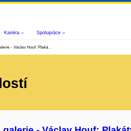
Kariéra
Spolupráce
lerie - Václav Houf: Plaká…
lostí
galerie - Václav Houf: Plakát