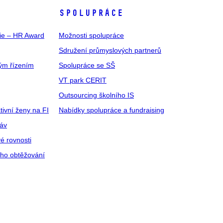
SPOLUPRÁCE
gie – HR Award
Možnosti spolupráce
Sdružení průmyslových partnerů
ým řízením
Spolupráce se SŠ
VT park CERIT
Outsourcing školního IS
tivní ženy na FI
Nabídky spolupráce a fundraising
ráv
é rovnosti
ího obtěžování