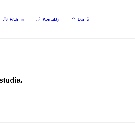
FAdmin
Kontakty
Domů
studia.