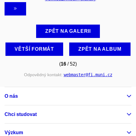
ZPĚT NA GALERII
VĚTŠÍ FORMÁT
ZPĚT NA ALBUM
(
16
/ 52)
Odpovědný kontakt:
webmaster
@fi
.muni
.cz
O nás
Chci studovat
Výzkum