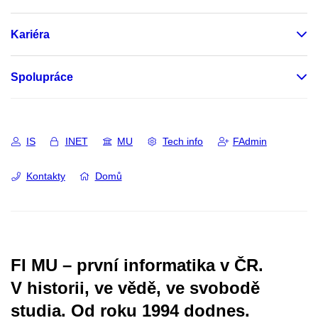
Kariéra
Spolupráce
IS
INET
MU
Tech info
FAdmin
Kontakty
Domů
FI MU – první informatika v ČR.
V historii, ve vědě, ve svobodě
studia.
Od roku 1994 dodnes.