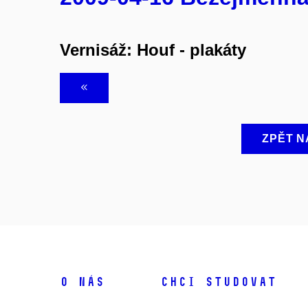
Vernisáž: Houf - plakáty
ZPĚT N
O NÁS
CHCI STUDOVAT