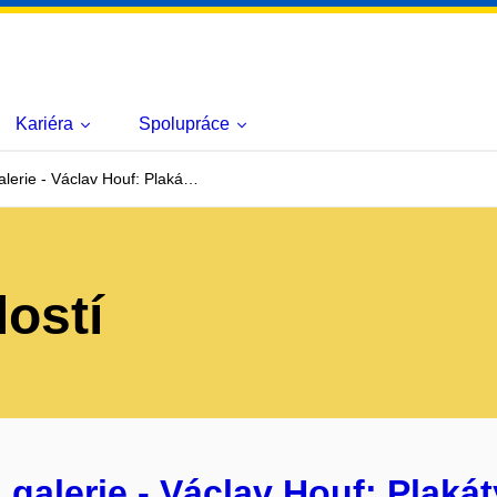
Kariéra
Spolupráce
lerie - Václav Houf: Plaká…
lostí
galerie - Václav Houf: Plakát