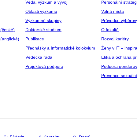
Věda, výzkum a vývoj
Personální strate
Oblasti výzkumu
Volná místa
Výzkumné skupiny
Průvodce výběrov
 (české)
Doktorské studium
O fakultě
(anglické)
Publikace
Rozvoj kariéry
Přednášky a Informatické kolokvium
Ženy v IT – inspira
Vědecká rada
Etika a ochrana p
Projektová podpora
Podpora genderov
Prevence sexuáln