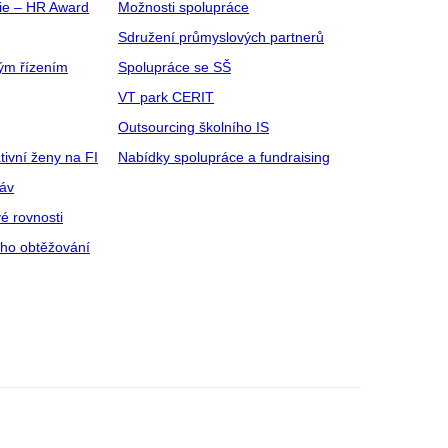
gie – HR Award
Možnosti spolupráce
Sdružení průmyslových partnerů
ým řízením
Spolupráce se SŠ
VT park CERIT
Outsourcing školního IS
tivní ženy na FI
Nabídky spolupráce a fundraising
ráv
é rovnosti
ího obtěžování