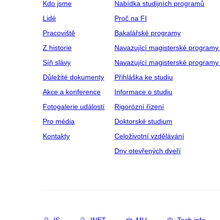
Kdo jsme
Nabídka studijních programů
Lidé
Proč na FI
Pracoviště
Bakalářské programy
Z historie
Navazující magisterské programy
Síň slávy
Navazující magisterské programy 
Důležité dokumenty
Přihláška ke studiu
Akce a konference
Informace o studiu
Fotogalerie událostí
Rigorózní řízení
Pro média
Doktorské studium
Kontakty
Celoživotní vzdělávání
Dny otevřených dveří