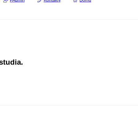
FAdmin
Kontakty
Domů
studia.