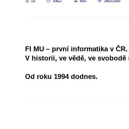
IS
INET
MU
Tech info
FI MU – první informatika v ČR.
V historii, ve vědě, ve svobodě 
Od roku 1994 dodnes.