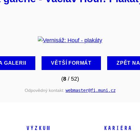
A GALERII
VĚTŠÍ FORMÁT
ZPĚT N
(
8
/ 52)
Odpovědný kontakt:
webmaster
@fi
.muni
.cz
VÝZKUM
KARIÉRA