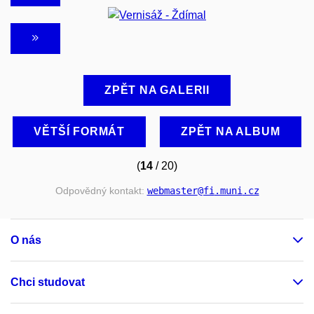
ZPĚT NA GALERII
VĚTŠÍ FORMÁT
ZPĚT NA ALBUM
(
14
/ 20)
Odpovědný kontakt:
webmaster
@fi
.muni
.cz
O nás
Chci studovat