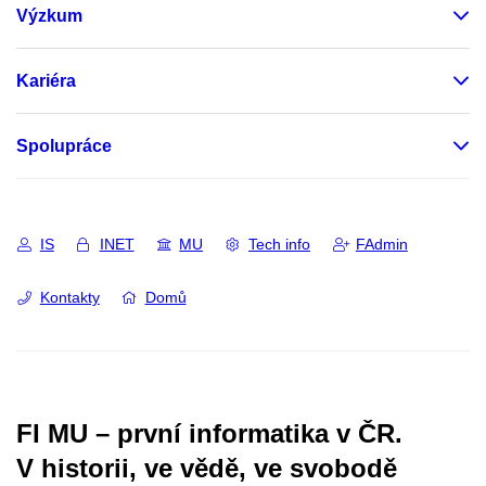
Výzkum
Kariéra
Spolupráce
IS
INET
MU
Tech info
FAdmin
Kontakty
Domů
FI MU – první informatika v ČR.
V historii, ve vědě, ve svobodě