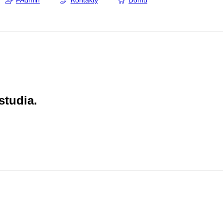
FAdmin
Kontakty
Domů
studia.