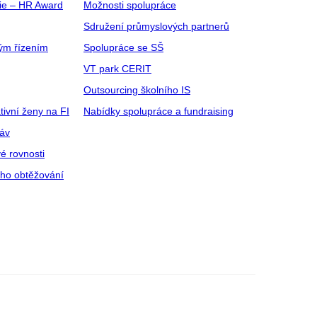
gie – HR Award
Možnosti spolupráce
Sdružení průmyslových partnerů
ým řízením
Spolupráce se SŠ
VT park CERIT
Outsourcing školního IS
tivní ženy na FI
Nabídky spolupráce a fundraising
ráv
é rovnosti
ího obtěžování