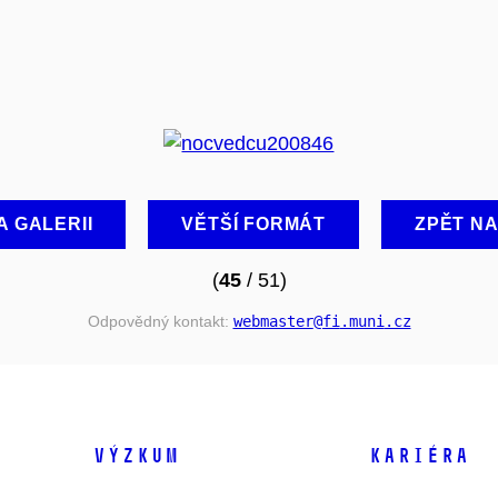
A GALERII
VĚTŠÍ FORMÁT
ZPĚT N
(
45
/ 51)
Odpovědný kontakt:
webmaster
@fi
.muni
.cz
VÝZKUM
KARIÉRA