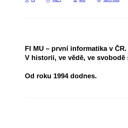
IS
INET
MU
Tech info
FI MU – první informatika v ČR.
V historii, ve vědě, ve svobodě 
Od roku 1994 dodnes.