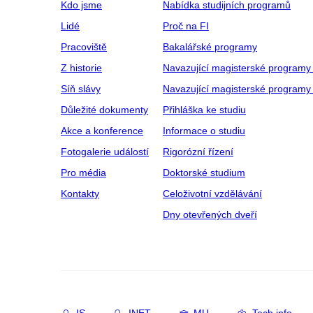
Kdo jsme
Nabídka studijních programů
Lidé
Proč na FI
Pracoviště
Bakalářské programy
Z historie
Navazující magisterské programy
Síň slávy
Navazující magisterské programy 
Důležité dokumenty
Přihláška ke studiu
Akce a konference
Informace o studiu
Fotogalerie událostí
Rigorózní řízení
Pro média
Doktorské studium
Kontakty
Celoživotní vzdělávání
Dny otevřených dveří