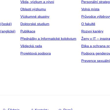
Věda, výzkum a vývoj
Personální strate
Oblasti výzkumu
Volná místa
Výzkumné skupiny
Průvodce výběrov
 (české)
Doktorské studium
O fakultě
(anglické)
Publikace
Rozvoj kariéry
Přednášky a Informatické kolokvium
Ženy v IT – inspira
Vědecká rada
Etika a ochrana p
Projektová podpora
Podpora genderov
Prevence sexuáln