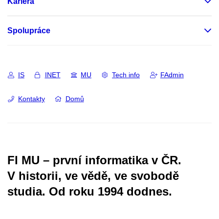
Kariéra
Spolupráce
IS
INET
MU
Tech info
FAdmin
Kontakty
Domů
FI MU – první informatika v ČR.
V historii, ve vědě, ve svobodě
studia.
Od roku 1994 dodnes.