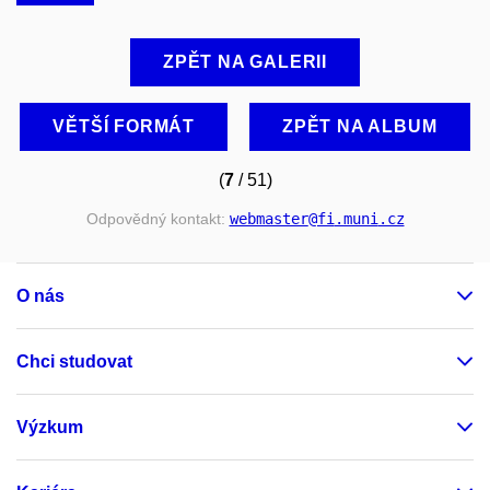
ZPĚT NA GALERII
VĚTŠÍ FORMÁT
ZPĚT NA ALBUM
(
7
/ 51)
Odpovědný kontakt:
webmaster
@fi
.muni
.cz
O nás
Chci studovat
Výzkum