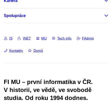
Kariéra
Spolupráce
IS
INET
MU
Tech info
FAdmin
Kontakty
Domů
FI MU – první informatika v ČR.
V historii, ve vědě, ve svobodě
studia.
Od roku 1994 dodnes.